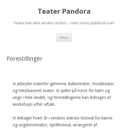
Teater Pandora
Teater kan ikke ændre verden, – men vores publikum kan!
Videre
Menu
til
indhold
Forestillinger
Vi arbejder indenfor genrerne dukketeater, musikteater
og tekstbaseret teater. Vi spiller på turné for børn og
unge i hele landet, og forestillingerne kan ledsages af
workshops efter aftale.
Vi deltager hvert år i verdens største festival for børne-
og ungdomsteater, Aprilfestival, arrangeret af